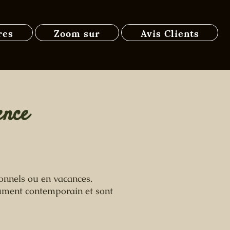
res
Zoom sur
Avis Clients
ence
onnels ou en vacances.
lument contemporain et sont