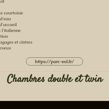
uit
e courtoisie
 d'eau
d'accueil
l'italienne
ation
gages et cintres
eveux
https://parc-eol.fr/
Chambres double et twin