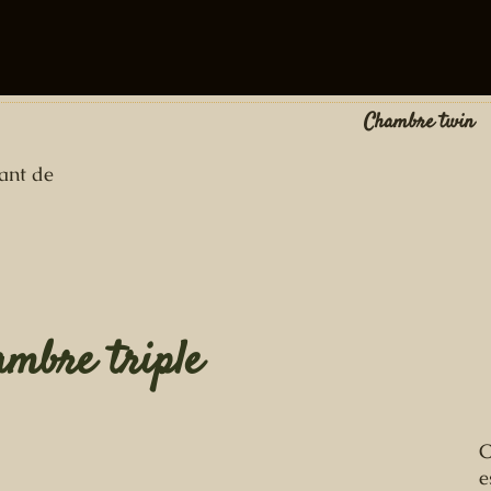
Chambre twin
ant de
mbre triple
C
e